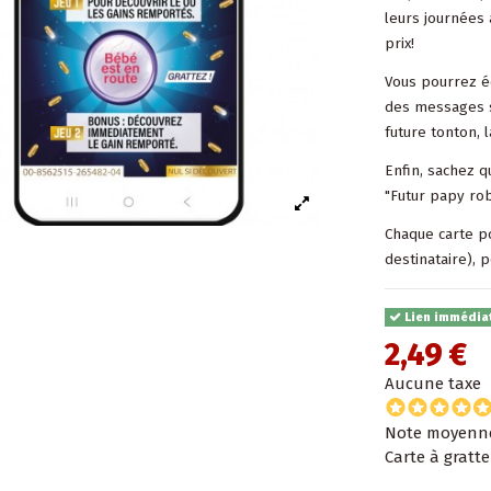
leurs journées 
prix!
Vous pourrez é
des messages sp
future tonton, l
Enfin, sachez q
"Futur papy ro
Chaque carte po
destinataire), 
Lien immédiat
2,49 €
Aucune taxe
Note moyenn
Carte à gratt