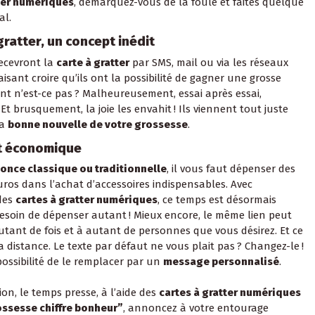
tter numériques
, démarquez-vous de la foule et faites quelque
al.
gratter, un concept inédit
ecevront la
carte à gratter
par SMS, mail ou via les réseaux
aisant croire qu’ils ont la possibilité de gagner une grosse
nt n’est-ce pas ? Malheureusement, essai après essai,
 Et brusquement, la joie les envahit ! Ils viennent tout juste
la
bonne nouvelle de votre grossesse
.
t économique
once classique ou traditionnelle
, il vous faut dépenser des
uros dans l’achat d’accessoires indispensables. Avec
des
cartes à gratter numériques
, ce temps est désormais
besoin de dépenser autant ! Mieux encore, le même lien peut
utant de fois et à autant de personnes que vous désirez. Et ce
 distance. Le texte par défaut ne vous plait pas ? Changez-le !
possibilité de le remplacer par un
message personnalisé
.
ion, le temps presse, à l’aide des
cartes à gratter numériques
ssesse chiffre bonheur”
, annoncez à votre entourage