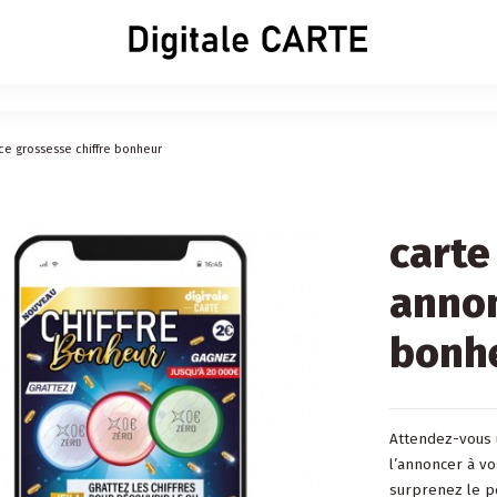
ce grossesse chiffre bonheur
carte
annon
bonh
Attendez-vous 
l’annoncer à vo
surprenez le pè