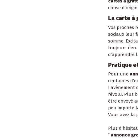
cartes à gra
chose d’origin
La carte à 
Vos proches r
sociaux leur f
somme. Excita
toujours rien.
d’apprendre 
Pratique e
Pour une
ann
centaines d’e
l’avènement 
révolu. Plus 
être envoyé a
peu importe la
Vous avez la 
Plus d’hésitat
“annonce gro