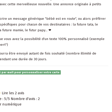
avec cette merveilleuse nouvelle. Une annonce originale à petits
crire un message générique "bébé est en route", ou alors préférer
écifiques pour chacun de vos destinataires : la future tata, le
a future mamie, le futur papy... ❤
ue vous avez la possibilité d'un texte 100% personnalisé (exemple
bert")
urra être envoyé autant de fois souhaité (nombre illimité de
pendant une durée de 30 jours.
 par mail pour personnaliser votre carte
Lire les 2 avis
e :
5
/5 Nombre d'avis :
2
er numérique