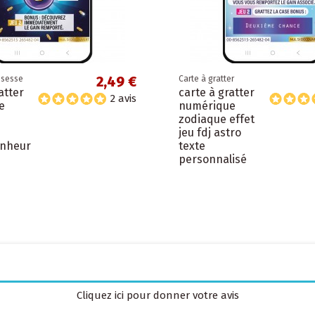
2,49 €
ssesse
Carte à gratter
atter
carte à gratter
2 avis
e
numérique
zodiaque effet
e
jeu fdj astro
onheur
texte
personnalisé
Cliquez ici pour donner votre avis