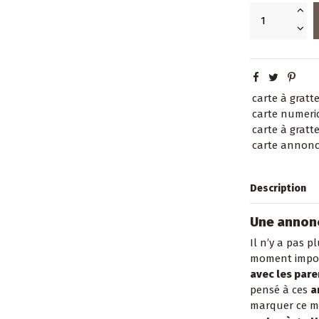
carte à gratt
carte numeri
carte à gratte
carte annonc
Description
Une annonc
Il n’y a pas 
moment impor
avec les pare
pensé à ces
a
marquer ce mo