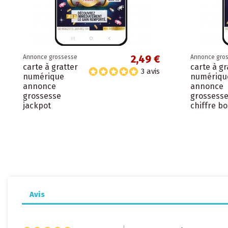
2,49 €
Annonce grossesse
Annonce gro
carte à gratter
carte à gr
3 avis
numérique
numériqu
annonce
annonce
grossesse
grossess
jackpot
chiffre b
Avis